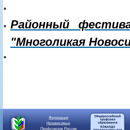
Районный фестива
"Многоликая Новос
Федерация
Независимых
Профсоюзов России