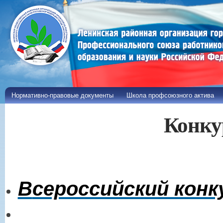
Пе
ос
со
Нормативно-правовые документы
Школа профсоюзного актива
Конку
В
сероссийский кон