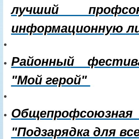
лучший проф
информационную л
Районный фестив
"Мой герой"
Общепрофсоюзна
"Подзарядка для вс