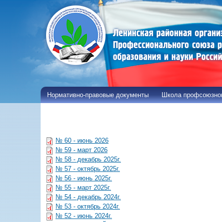
Нормативно-правовые документы
Школа профсоюзног
№ 60 - июнь 2026
№ 59 - март 2026
№ 58 - декабрь 2025г.
№ 57 - октябрь 2025г.
№ 56 - июнь 2025г.
№ 55 - март 2025г.
№ 54 - декабрь 2024г.
№ 53 - октябрь 2024г.
№ 52 - июнь 2024г.