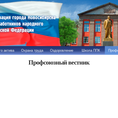
Перейти к
основному
содержанию
о актива
Охрана труда
Оздоровление
Школа ППК
Профс
Профсоюзный вестник