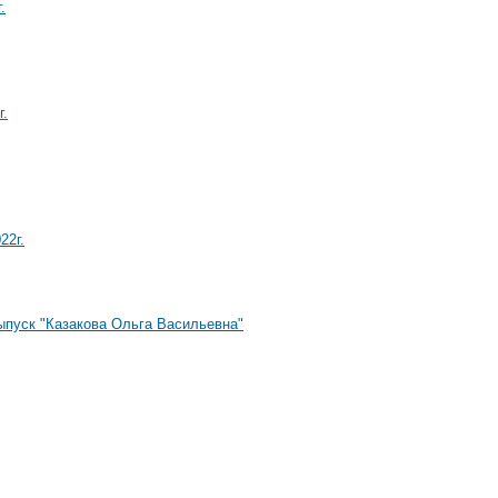
.
.
2г.
выпуск "Казакова Ольга Васильевна"