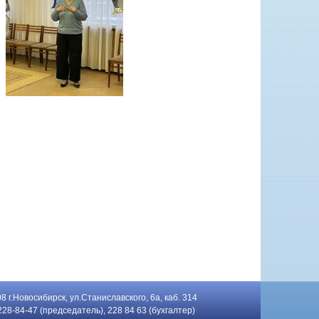
8 г.Новосибирск, ул.Станиславского, 6а, каб. 314
 228-84-47 (председатель), 228 84 63 (бухгалтер)