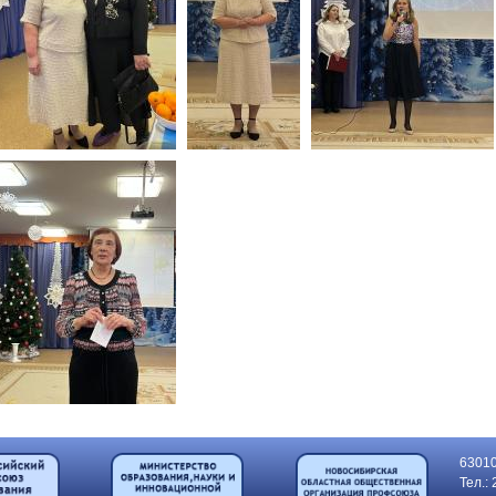
63010
Тел.: