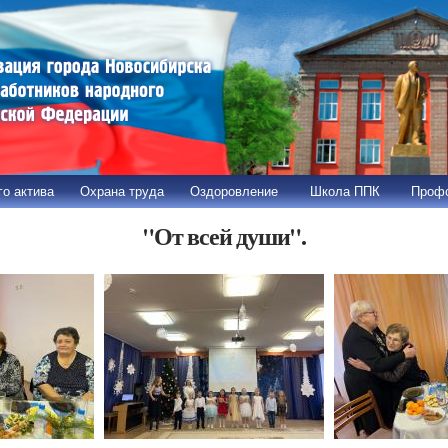
Перейти к
основному
содержанию
о актива
Охрана труда
Оздоровление
Школа ППК
Профс
"От всей души".