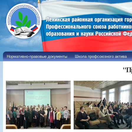
Пе
ос
со
Нормативно-правовые документы
Школа профсоюзного актива
"П