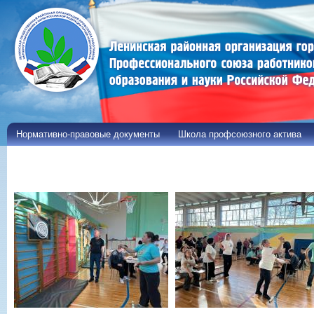
Пе
ос
со
Нормативно-правовые документы
Школа профсоюзного актива