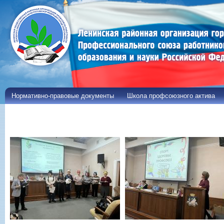
Пе
ос
со
Нормативно-правовые документы
Школа профсоюзного актива