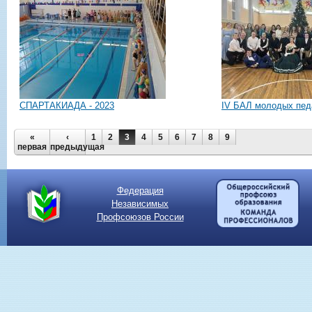
СПАРТАКИАДА - 2023
IV БАЛ молодых пед
Страницы
«
‹
1
2
3
4
5
6
7
8
9
первая
предыдущая
Федерация
Независимых
Профсоюзов России