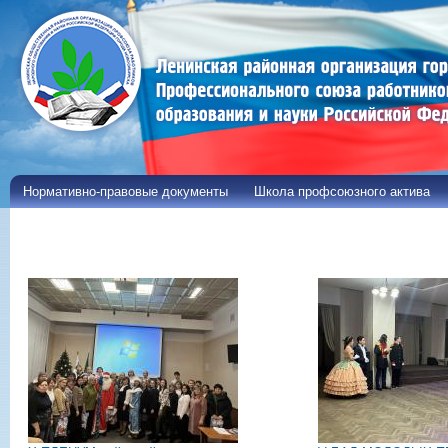
Пе
ос
со
Нормативно-правовые документы
Школа профсоюзного актива