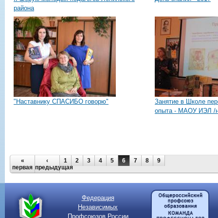
района
"Наставнику СПАСИБО говорю"
Занятие в Школе пе
опыта - МАОУ ИЭЛ /н
Страницы
«
‹
1
2
3
4
5
6
7
8
9
первая
предыдущая
Федерация
Независимых
Профсоюзов России